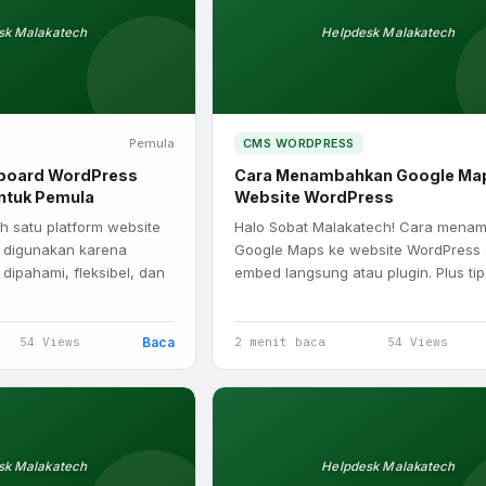
 Target CPA
ess dan WooCommerce
lum Website Dipublikasikan?
n Fitur Live Chat WhatsApp pada Website WordPress Anda.
 SEO Website?
si
g
s
sk Malakatech
Helpdesk Malakatech
Menit
kannya
a Menggunakannya
ngga Artikel Terindeks Google
bsite Kembali Normal
rdPress dalam Hitungan Menit
aik Drastis
ds
Pengunjung
 Anda?
dan Exact
mentor Theme Builder
ernyata Ini Alasannya!
Pemula
CMS WORDPRESS
uilder WordPress yang Tepat
hboard WordPress
Cara Menambahkan Google Ma
mentor Theme Builder
ngga Artikel Terindeks Google
ntuk Pemula
Website WordPress
h satu platform website
Halo Sobat Malakatech! Cara mena
k digunakan karena
Google Maps ke website WordPress
dipahami, fleksibel, dan
embed langsung atau plugin. Plus ti
Baca
54 Views
2 menit baca
54 Views
sk Malakatech
Helpdesk Malakatech