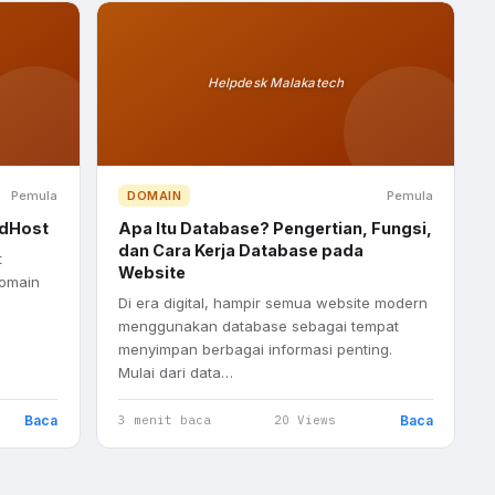
Helpdesk Malakatech
Pemula
DOMAIN
Pemula
udHost
Apa Itu Database? Pengertian, Fungsi,
dan Cara Kerja Database pada
t
Website
domain
Di era digital, hampir semua website modern
menggunakan database sebagai tempat
menyimpan berbagai informasi penting.
Mulai dari data…
Baca
Baca
3 menit baca
20 Views