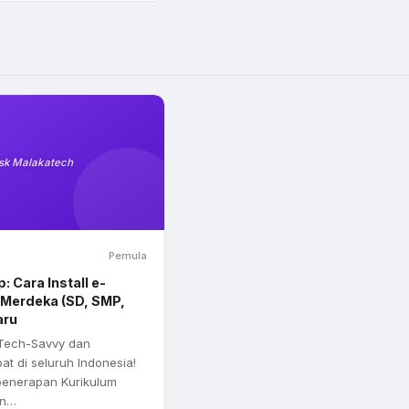
sk Malakatech
Pemula
 Cara Install e-
 Merdeka (SD, SMP,
aru
Tech-Savvy dan
t di seluruh Indonesia!
penerapan Kurikulum
in…