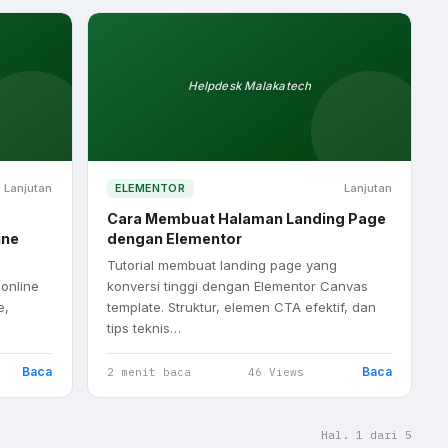
Helpdesk Malakatech
Lanjutan
ELEMENTOR
Lanjutan
Cara Membuat Halaman Landing Page
ine
dengan Elementor
Tutorial membuat landing page yang
online
konversi tinggi dengan Elementor Canvas
e,
template. Struktur, elemen CTA efektif, dan
tips teknis…
Baca
Baca
2 menit baca
46 Views
Hal. 1 dari 5