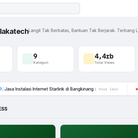
lakatech
Langit Tak Berbatas, Bantuan Tak Berjarak. Terbang 
9
4,4rb
Kategori
Total Views
a
Website
se pada Website
lasi Internet Starlink di Bangkinang
·
Jasa I
1 hour lalu
SEO
, SMP, SMA, SMK) Terbaru
ESS
 Bulan
a
 Website agar Cepat Terindeks