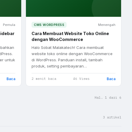
Pemula
CMS WORDPRESS
Menengah
idebar
Cara Membuat Website Toko Online
dengan WooCommerce
mbahkan
Halo Sobat Malakatech! Cara membuat
dPress.
website toko online dengan WooCommerce
er untuk
di WordPress. Panduan install, tambah
produk, setting pembayaran…
Baca
Baca
2 menit baca
46 Views
Hal. 1 dari 6
3 artikel