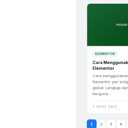
Helpde
ELEMENTOR
Cara Menggunak
Elementor
Cara menggunakan
Elementor: per wid
global. Lengkap d
berguna…
2 menit baca
1
2
3
4