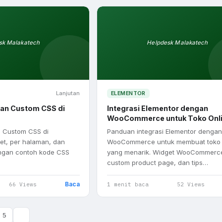
sk Malakatech
Helpdesk Malakatech
Lanjutan
ELEMENTOR
an Custom CSS di
Integrasi Elementor dengan
WooCommerce untuk Toko Onl
 Custom CSS di
Panduan integrasi Elementor dengan
get, per halaman, dan
WooCommerce untuk membuat toko 
engan contoh kode CSS
yang menarik. Widget WooCommerc
custom product page, dan tips…
Baca
66 Views
1 menit baca
52 Views
5