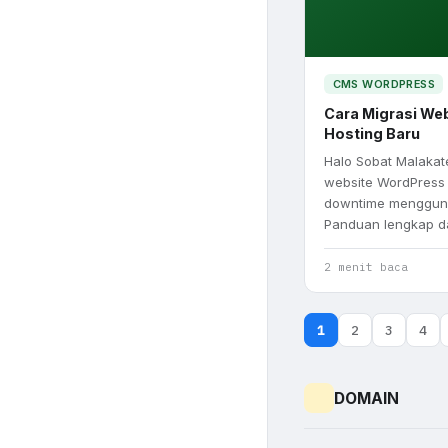
CMS WORDPRESS
Cara Migrasi We
Hosting Baru
Halo Sobat Malakat
website WordPress 
downtime menggunak
Panduan lengkap d
2 menit baca
1
2
3
4
DOMAIN