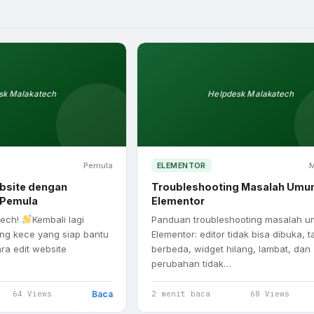
sk Malakatech
Helpdesk Malakatech
Pemula
ELEMENTOR
bsite dengan
Troubleshooting Masalah Umu
 Pemula
Elementor
Tech!
Kembali lagi
Panduan troubleshooting masalah u
ng kece yang siap bantu
Elementor: editor tidak bisa dibuka, 
a edit website
berbeda, widget hilang, lambat, dan
perubahan tidak…
Baca
64 Views
2 menit baca
68 Views