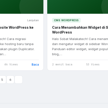
Lanjutan
CMS WORDPRESS
bsite WordPress ke
Cara Menambahkan Widget di S
WordPress
ech! Cara migrasi
Halo Sobat Malakatech! Cara mena
ke hosting baru tanpa
dan mengatur widget di sidebar Wor
an plugin Duplicator.
Panduan editor widget, widget popul
ari…
blog,…
Baca
46 Views
2 menit baca
53 Views
5
6