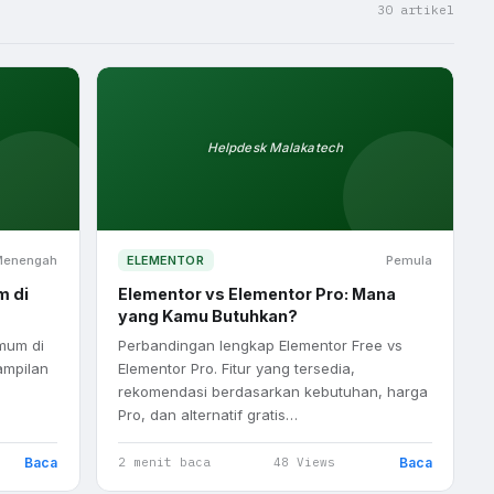
30 artikel
Helpdesk Malakatech
Menengah
ELEMENTOR
Pemula
m di
Elementor vs Elementor Pro: Mana
yang Kamu Butuhkan?
mum di
Perbandingan lengkap Elementor Free vs
tampilan
Elementor Pro. Fitur yang tersedia,
rekomendasi berdasarkan kebutuhan, harga
Pro, dan alternatif gratis…
Baca
Baca
2 menit baca
48 Views