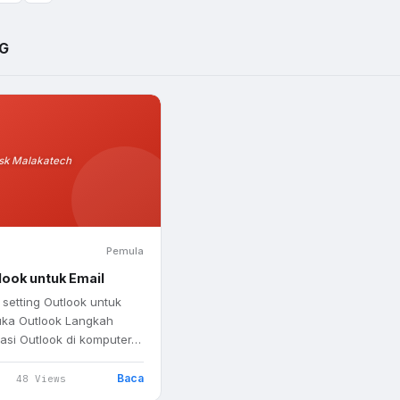
NG
sk Malakatech
Pemula
look untuk Email
 setting Outlook untuk
Buka Outlook Langkah
kasi Outlook di komputer…
Baca
48 Views