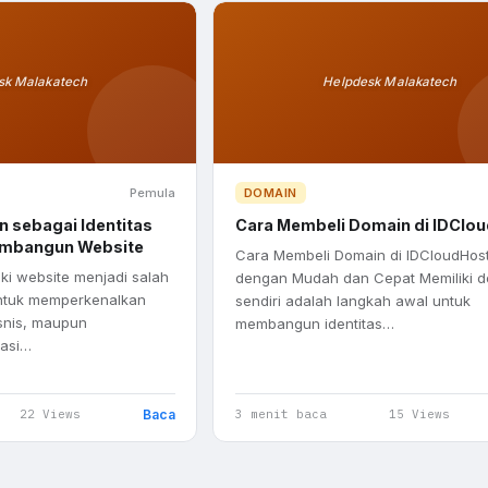
sk Malakatech
Helpdesk Malakatech
Pemula
DOMAIN
 sebagai Identitas
Cara Membeli Domain di IDClo
Membangun Website
Cara Membeli Domain di IDCloudHos
liki website menjadi salah
dengan Mudah dan Cepat Memiliki 
untuk memperkenalkan
sendiri adalah langkah awal untuk
snis, maupun
membangun identitas…
masi…
Baca
22 Views
3 menit baca
15 Views